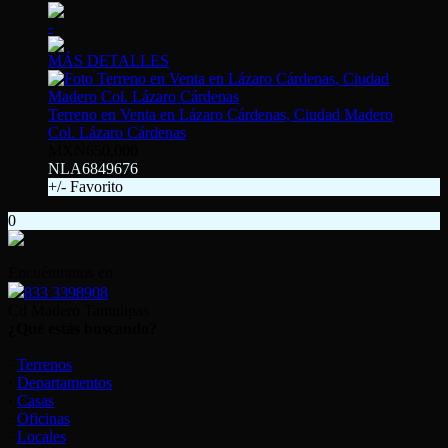
-
MÁS DETALLES
Terreno en Venta en Lázaro Cárdenas, Ciudad Madero
Col. Lázaro Cárdenas
MXN650,000
NLA6849676
+/- Favorito
0
Encuéntranos en
833 3398908
Cd Madero Tamulipas
¿Qué estás buscando?
·
Terrenos
·
Departamentos
·
Casas
·
Oficinas
·
Locales