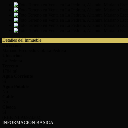
Detalles del Inmueble
Dirección
Mariano Escobedo Col. La Pedrera
Ubicación
La Pedrera
Terreno
1784 m²
Agua Corriente
Sí
Agua Potable
No
Cable
No
Cloaca
Sí
(REF. NLA6973302)
INFORMACIÓN BÁSICA