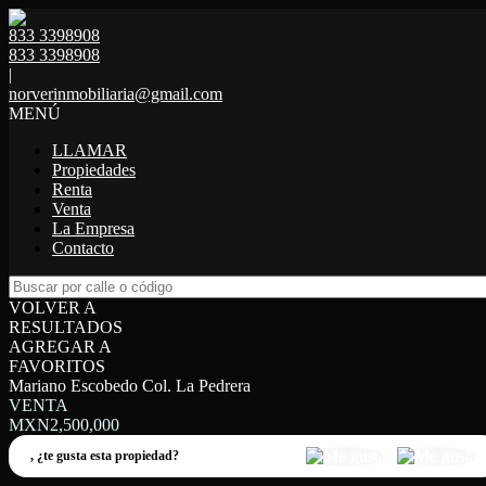
833 3398908
833 3398908
|
norverinmobiliaria@gmail.com
MENÚ
LLAMAR
Propiedades
Renta
Venta
La Empresa
Contacto
VOLVER A
RESULTADOS
AGREGAR A
FAVORITOS
Mariano Escobedo Col. La Pedrera
VENTA
MXN2,500,000
,
¿te gusta esta propiedad?