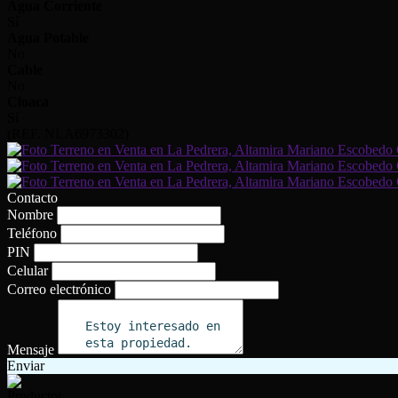
Agua Corriente
Sí
Agua Potable
No
Cable
No
Cloaca
Sí
(REF. NLA6973302)
Contacto
Nombre
Teléfono
PIN
Celular
Correo electrónico
Mensaje
Enviar
Productor