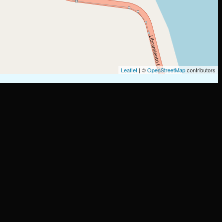
Leaflet
| ©
OpenStreetMap
contributors