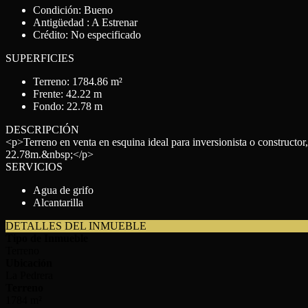
Condición: Bueno
Antigüedad : A Estrenar
Crédito: No especificado
SUPERFICIES
Terreno: 1784.86 m²
Frente: 42.22 m
Fondo: 22.78 m
DESCRIPCIÓN
<p>Terreno en venta en esquina ideal para inversionista o constructo
22.78m.&nbsp;</p>
SERVICIOS
Agua de grifo
Alcantarilla
DETALLES DEL INMUEBLE
Tipo de Inmueble
Terreno
Ubicación
La Pedrera
Terreno
1784 m²