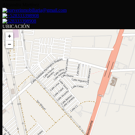
Alejandra Martínez
norverinmobiliaria@gmail.com
+528333398908
528333398908
UBICACIÓN
+
−