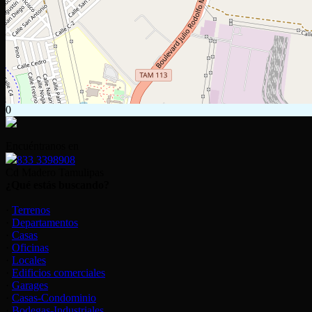
0
Encuéntranos en
833 3398908
Cd Madero Tamulipas
¿Qué estás buscando?
·
Terrenos
·
Departamentos
·
Casas
·
Oficinas
·
Locales
·
Edificios comerciales
·
Garages
·
Casas-Condominio
·
Bodegas-Industriales