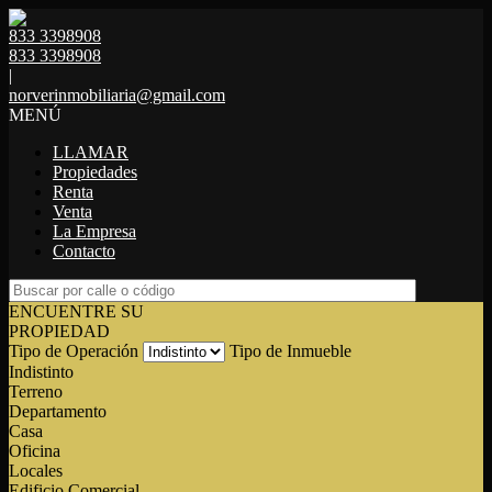
833 3398908
833 3398908
|
norverinmobiliaria@gmail.com
MENÚ
LLAMAR
Propiedades
Renta
Venta
La Empresa
Contacto
ENCUENTRE SU
PROPIEDAD
Tipo de Operación
Tipo de Inmueble
Indistinto
Terreno
Departamento
Casa
Oficina
Locales
Edificio Comercial