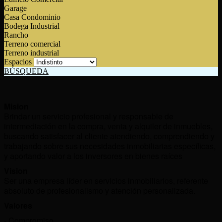
Garage
Casa Condominio
Bodega Industrial
Rancho
Terreno comercial
Terreno industrial
Espacios
BÚSQUEDA
Mision
Brindar un servicio profesional y responsable de
intermediación en la compra, venta y alquiler de inmuebles,
buscando satisfacer al cliente atendiendo, comprendiendo y
trabajando sobre sus necesidades inmobiliarias específicas,
y aportando valor a los inversores en bienes raíces
Vision
Ser una empresa líder en servicios inmobiliarios, referente
absoluto de profesionalismo y atención personalizada.
Valores
- Compromiso