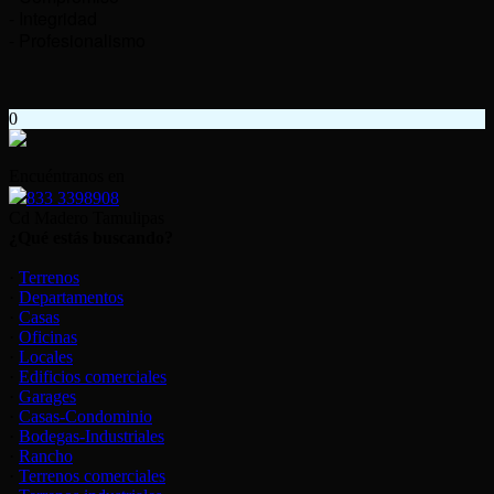
- Integridad
- Profesionalismo
0
Encuéntranos en
833 3398908
Cd Madero Tamulipas
¿Qué estás buscando?
·
Terrenos
·
Departamentos
·
Casas
·
Oficinas
·
Locales
·
Edificios comerciales
·
Garages
·
Casas-Condominio
·
Bodegas-Industriales
·
Rancho
·
Terrenos comerciales