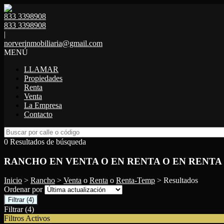
833 3398908
833 3398908
|
norverinmobiliaria@gmail.com
MENÚ
LLAMAR
Propiedades
Renta
Venta
La Empresa
Contacto
0 Resultados de búsqueda
RANCHO EN VENTA O EN RENTA O EN RENTA
Inicio
>
Rancho
>
Venta
o
Renta
o
Renta-Temp
> Resultados
Ordenar por
Filtrar
(4)
Filtrar
(4)
Filtros Activos