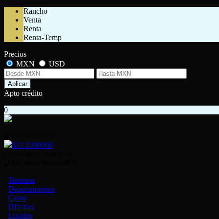
Rancho
Venta
Renta
Renta-Temp
Precios
MXN
USD
Aplicar
Apto crédito
0
Encuéntranos en
833 3398908
Cd Madero Tamulipas
¿Qué estás buscando?
·
Terrenos
·
Departamentos
·
Casas
·
Oficinas
·
Locales