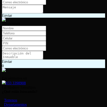
Enviar
Valuaciones
Enviar
0
Encuéntranos en
833 3398908
Cd Madero Tamulipas
¿Qué estás buscando?
·
Terrenos
·
Departamentos