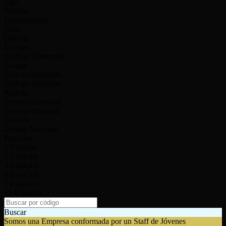
Tipo
Terreno
Departamento
Casa
Oficina
Locales
Edificio Comercial
Garage
Casa Condominio
Bodega Industrial
Rancho
Terreno comercial
Terreno industrial
Colonia
Unidad Nacional
Espacios
1 Espacio
2 Espacios
3 Espacios
4 Espacios
5 Espacios
+5 Espacios
Buscar
Somos una Empresa conformada por un Staff de Jóvenes