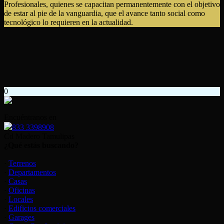
Profesionales, quienes se capacitan permanentemente con el objetivo
de estar al pie de la vanguardia, que el avance tanto social como
tecnológico lo requieren en la actualidad.
0
Encuéntranos en
833 3398908
Cd Madero Tamulipas
¿Qué estás buscando?
·
Terrenos
·
Departamentos
·
Casas
·
Oficinas
·
Locales
·
Edificios comerciales
·
Garages