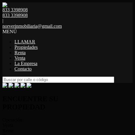
833 3398908
833 3398908
|
norverinmobiliaria@gmail.com
MENÚ
LLAMAR
Propiedades
Renta
Venta
La Empresa
Contacto
ENCUENTRE SU
PROPIEDAD
Operación
Venta
Renta