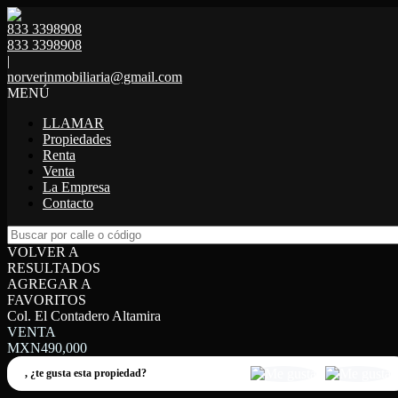
833 3398908
833 3398908
|
norverinmobiliaria@gmail.com
MENÚ
LLAMAR
Propiedades
Renta
Venta
La Empresa
Contacto
VOLVER A
RESULTADOS
AGREGAR A
FAVORITOS
Col. El Contadero Altamira
VENTA
MXN490,000
,
¿te gusta esta propiedad?