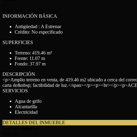
Sí
(REF. NLA7006355)
INFORMACIÓN BÁSICA
Antigüedad : A Estrenar
Crédito: No especificado
SUPERFICIES
Terreno: 419.46 m²
Frente: 11.07 m
Fondo: 37.97 m
DESCRIPCIÓN
<p>Amplio terreno en venta, de 419.46 m2 ubicado a cerca del corre
carta de&nbsp; factibilidad de luz.</span></p><p><br><
SERVICIOS
Agua de grifo
Alcantarilla
Electricidad
DETALLES DEL INMUEBLE
Tipo de Inmueble
Terreno