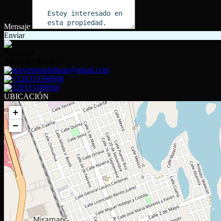
Mensaje
Enviar
Productor
Alejandra Martínez
norverinmobiliaria@gmail.com
+528333398908
528333398908
UBICACIÓN
+
−