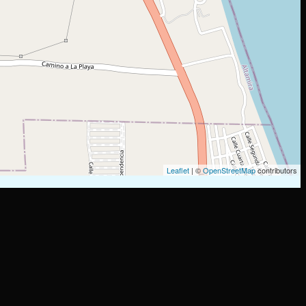
Leaflet
| ©
OpenStreetMap
contributors