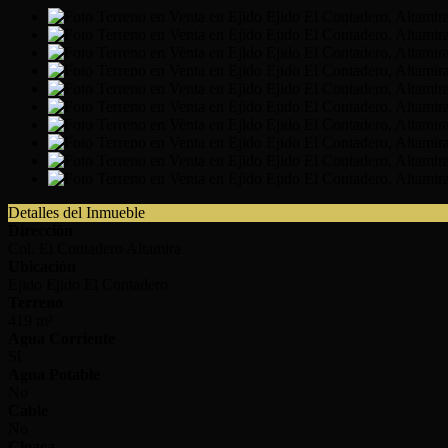
Detalles del Inmueble
Dirección
Col. El Contadero Altamira
Ubicación
Ejido Ejido El Contadero
Terreno
419 m²
Agua Corriente
Sí
Agua Potable
No
Cable
No
Cloaca