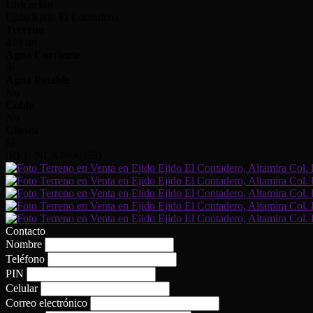
Ubicación
Ejido Ejido El Contadero
Terreno
419 m²
Agua Corriente
Sí
Agua Potable
No
Cable
No
Cloaca
Sí
(REF. NLA7006355)
Contacto
Nombre
Teléfono
PIN
Celular
Correo electrónico