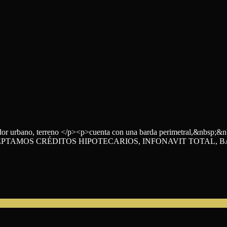
dor urbano, terreno </p><p>cuenta con una barda perimetral,&nbsp;&nbs
/p><p>ACEPTAMOS CRÉDITOS HIPOTECARIOS, INFONAVIT TOTAL,