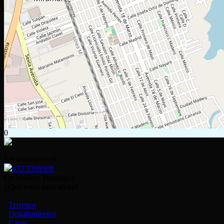
0
Encuéntranos en
833 3398908
Cd Madero Tamulipas
¿Qué estás buscando?
·
Terrenos
·
Departamentos
·
Casas