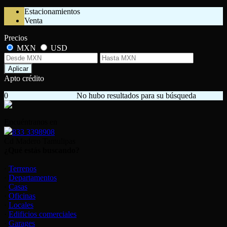
Estacionamientos
Venta
Precios
MXN
USD
Aplicar
Apto crédito
0
No hubo resultados para su búsqueda
Encuéntranos en
833 3398908
Cd Madero Tamulipas
¿Qué estás buscando?
·
Terrenos
·
Departamentos
·
Casas
·
Oficinas
·
Locales
·
Edificios comerciales
·
Garages