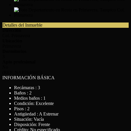
Detalles del Inmueble
Dirección
Col. Primavera
Ubicación
Primavera
Dormitorios
3
Apto profesional
No
(REF. NAP7646695)
INFORMACIÓN BÁSICA
Recámaras : 3
Baños : 2
Medios baños : 1
Condición: Excelente
Pisos : 2
Antigüedad : A Estrenar
Situación: Vacía
Disposición: Frente
Crédito: No especificado