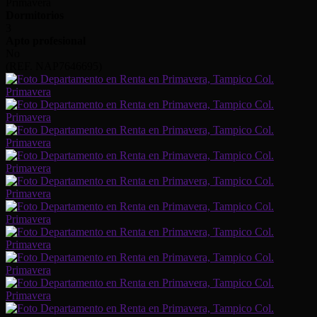
Primavera
Dormitorios
3
Apto profesional
No
(REF. NAP7646695)